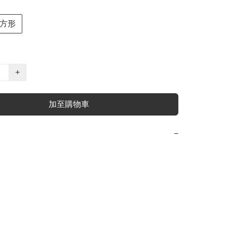
方形
+
加至購物車
−