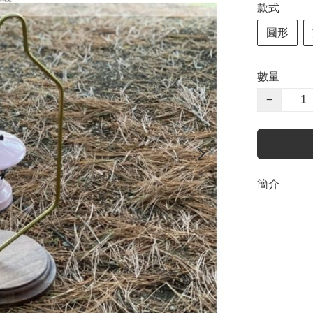
款式
圓形
數量
−
簡介