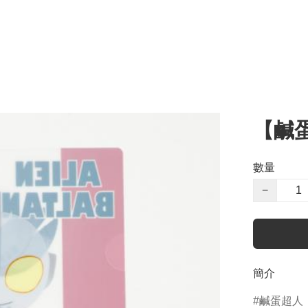
【鹹蛋
數量
−
簡介
鹹蛋超人