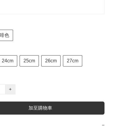
啡色
24cm
25cm
26cm
27cm
+
加至購物車
−