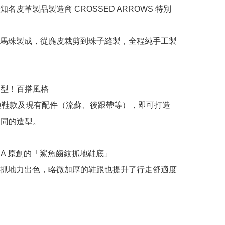
名皮革製品製造商 CROSSED ARROWS 特別
馬珠製成，從麂皮裁剪到珠子縫製，全程純手工製
造型！百搭風格

更換鞋款及現有配件（流蘇、後跟帶等），即可打造
不同的造型。

KA 原創的「鯊魚齒紋抓地鞋底」

抓地力出色，略微加厚的鞋跟也提升了行走舒適度