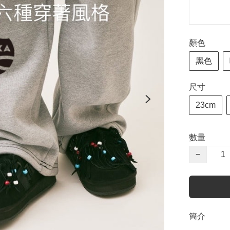
顏色
黑色
尺寸
23cm
數量
−
簡介