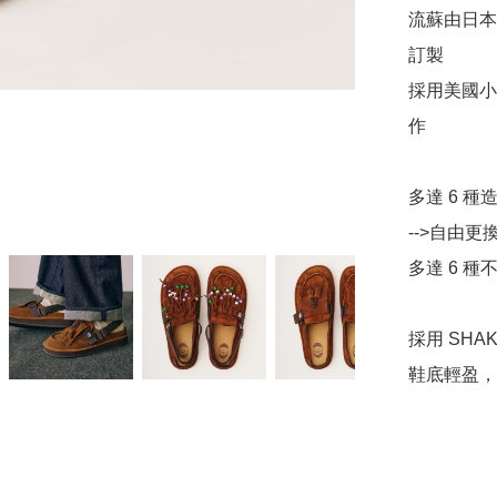
流蘇由日本知
訂製

採用美國小
作

多達 6 種
-->自由
多達 6 種
採用 SHA
鞋底輕盈，