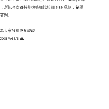
ze，所以今次都特別揀咗啲比較細 size 嘅款，希望
著到。

為大家發掘更多靚靚 

door wears 🏔️
