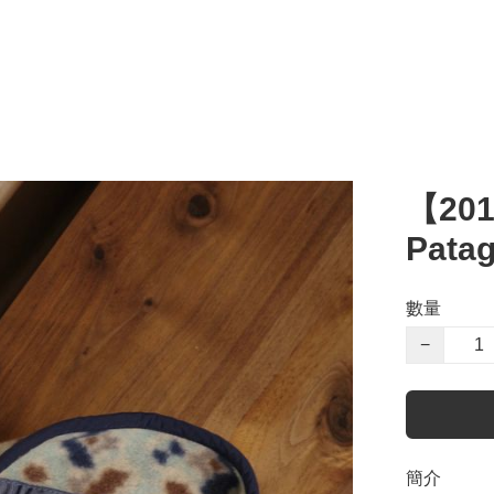
【20
Patag
數量
−
簡介