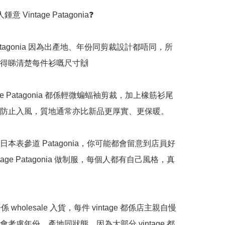
 Vintage Patagonia❓

e Patagonia 因為出產地、年份同剪裁設計都唔同，所
得睇清楚每件衫嘅尺寸🙌

tage Patagonia 都係輕微蝙蝠袖剪裁，加上橡筋衫尾
防止入風，質地通常亦比新品更厚實、更保暖。

日本表參道 Patagonia，你可能都會留意到店員好
ntage Patagonia 做制服，每個人都有自己風格，真
唔係 wholesale 入貨，每件 vintage 都係店主親自慢
會考慮年份、產地同狀態。因為大部分 vintage 都