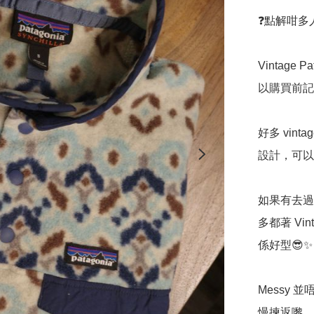
❓點解咁多人鍾意
Vintag
以購買前記
好多 vin
設計，可以
如果有去過
多都著 Vi
係好型😎✨

Messy 並
慢揀返嚟，