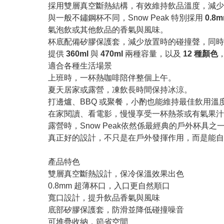
採用雙層真空斷熱結構，有效維持飲品溫度，減少
與一般不鏽鋼杯不同，Snow Peak 特別採用
0.8
氣泡飲或其他飲品的香氣與風味。
杯底配備矽膠保護套，減少放置時的碰撞聲，同時
提供
360ml
與
470ml
兩種容量，以及
12 種顏色
適合各種生活場景
上班時，一杯熱咖啡陪伴整個上午。
夏天居家或露營，凍飲長時間保持冰涼。
打邊爐、BBQ 或聚餐，小酌也能維持最佳飲用溫
在家閱讀、看電影，慢慢享受一杯熱茶或有氣果汁
露營時，Snow Peak依然係最經典的戶外杯具之
真正好的設計，不只是在戶外發揮作用，而是能自
產品特色
雙層真空斷熱設計，保冷保溫效果出色
0.8mm 超薄杯口，入口更自然順口
寬口設計，提升飲品香氣與風味
底部矽膠保護套，防滑並降低碰撞噪音
可堆疊收納，節省空間