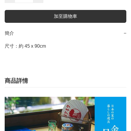
加至購物車
簡介
−
尺寸：約 45 x 90cm
商品詳情