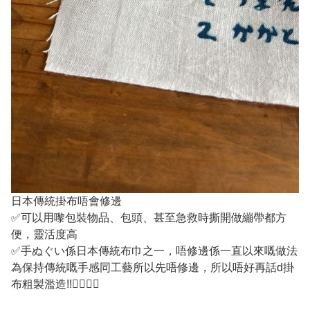
日本傳統掛布唔會修邊
✅可以用嚟包裝物品、包頭、甚至急救時撕開做繃帶都方
便，靈活度高
✅手ぬぐい係日本傳統布巾之一，唔修邊係一直以來嘅做法
為保持傳統嘅手感同工藝所以先唔修邊，所以唔好再話d掛
布粗製濫造!!✌🏽👍🏼