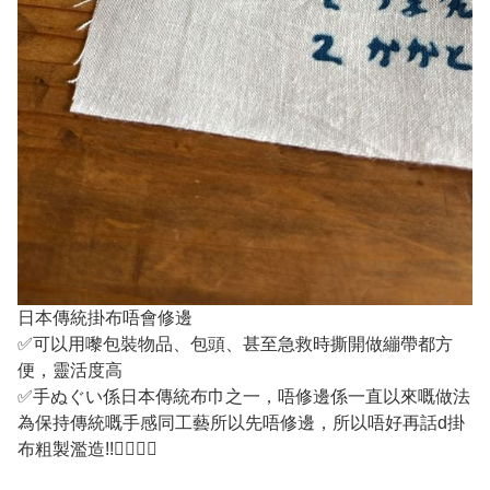
日本傳統掛布唔會修邊
✅可以用嚟包裝物品、包頭、甚至急救時撕開做繃帶都方
便，靈活度高
✅手ぬぐい係日本傳統布巾之一，唔修邊係一直以來嘅做法
為保持傳統嘅手感同工藝所以先唔修邊，所以唔好再話d掛
布粗製濫造!!✌🏽👍🏼