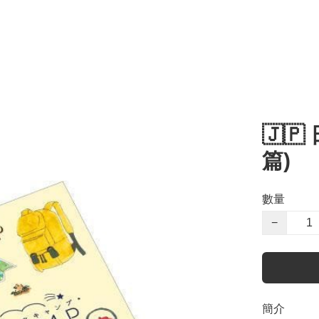
🇯
篇)
數量
−
簡介