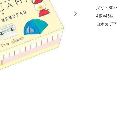
尺寸：80x8
4柄×45枚・
日本製🇯🇵