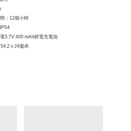


間：12個小時

54

3.7V 400 mAh鋰電充電池

54.2 x 24毫米
