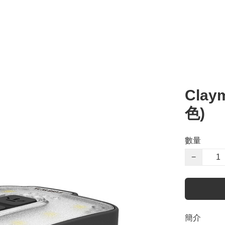
Clay
色)
數量
−
簡介