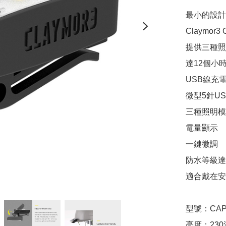
最小的設計
Claymo
提供三種照
達12個小
USB線充電
微型5針US
三種照明模
電量顯示

一鍵微調

防水等級達到
適合戴在安
型號：CAPON
亮度：230