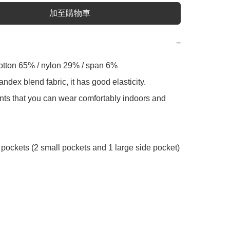
加至購物車
−
 cotton 65% / nylon 29% / span 6%

ndex blend fabric, it has good elasticity.

ts that you can wear comfortably indoors and 