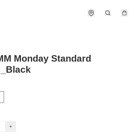
M Monday Standard
s_Black
+