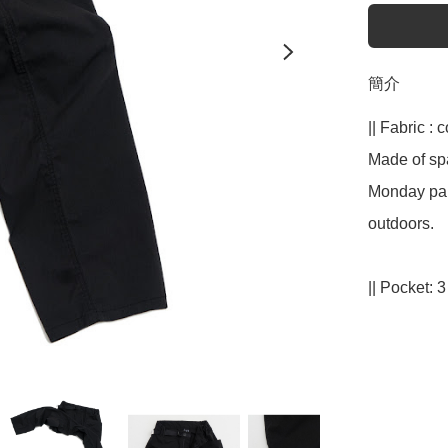
簡介
|| Fabric :
Made of spa
Monday pan
outdoors.
