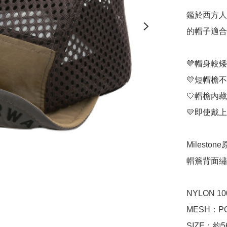
鑑於西方人
的帽子適合
💛帽身較
💛短帽檐
💛帽檐內
💛即使戴
Milest
帽簷背面繡有“
NYLON 10
MESH：PO
SIZE：約56