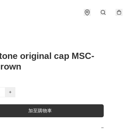
tone original cap MSC-
Brown
+
加至購物車
−