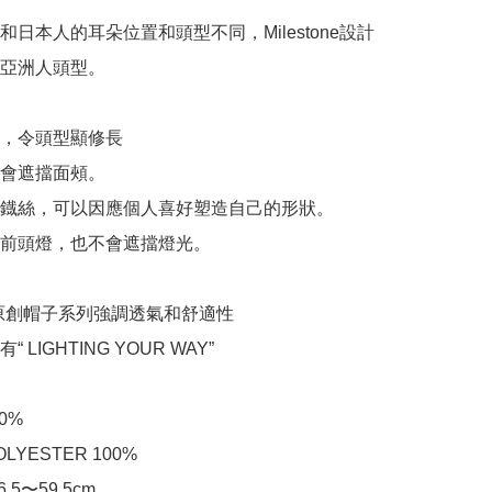
和日本人的耳朵位置和頭型不同，Milestone設計
亞洲人頭型。

矮，令頭型顯修長

不會遮擋面頰。

藏鐡絲，可以因應個人喜好塑造自己的形狀。

上前頭燈，也不會遮擋燈光。

one原創帽子系列強調透氣和舒適性

 LIGHTING YOUR WAY”

0%

LYESTER 100%

.5〜59.5cm
