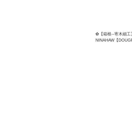
✿【箱根--寄木細工
NINAHAW【DOUG