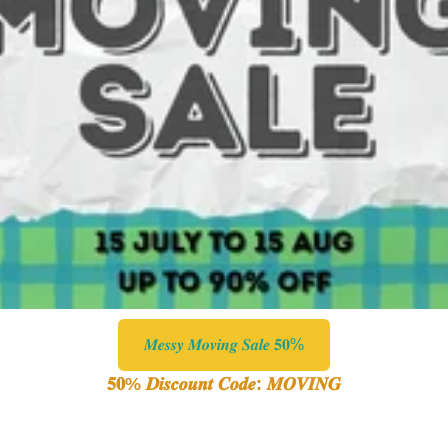
𝑴𝒆𝒔𝒔𝒚 𝑴𝒐𝒗𝒊𝒏𝒈 𝑺𝒂𝒍𝒆 𝟓𝟎%
𝟓𝟎% 𝑫𝒊𝒔𝒄𝒐𝒖𝒏𝒕 𝑪𝒐𝒅𝒆: 𝑴𝑶𝑽𝑰𝑵𝑮