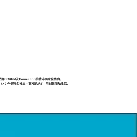
【7月訂購】MontbellFlex Wat
牌ORUMM及Corner Trip的香港獨家發售商。

畫家いくいく色長聯名推出小高潮紀念T，用創業體驗生活。