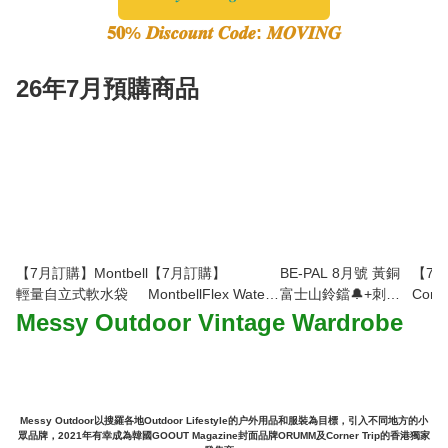
𝟓𝟎% 𝑫𝒊𝒔𝒄𝒐𝒖𝒏𝒕 𝑪𝒐𝒅𝒆: 𝑴𝑶𝑽𝑰𝑵𝑮
26年7月預購商品
【7月訂購】Montbell
【7月訂購】
BE-PAL 8月號 黃銅
【7
輕量自立式軟水袋
MontbellFlex Water
富士山鈴鐺🔔+刺繡
Conm
Pack 吸管飲水套件
行李牌
Pack-
Messy Outdoor Vintage Wardrobe
Messy Outdoor以搜羅各地Outdoor Lifestyle的户外用品和服裝為目標，引入不同地方的小
眾品牌，2021年有幸成為韓國GOOUT Magazine封面品牌ORUMM及Corner Trip的香港獨家