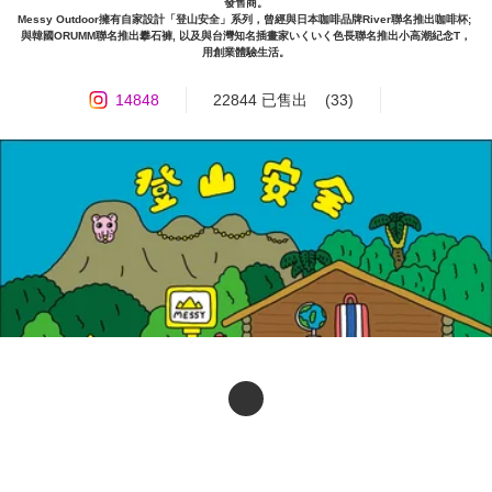
發售商。

Messy Outdoor擁有自家設計「登山安全」系列，曾經與日本咖啡品牌River聯名推出咖啡杯; 
與韓國ORUMM聯名推出攀石褲, 以及與台灣知名插畫家いくいく色長聯名推出小高潮紀念T，
用創業體驗生活。
14848
22844 已售出
(33)