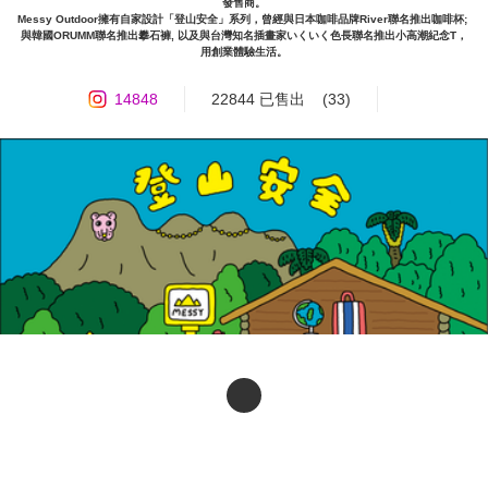
發售商。

Messy Outdoor擁有自家設計「登山安全」系列，曾經與日本咖啡品牌River聯名推出咖啡杯; 
與韓國ORUMM聯名推出攀石褲, 以及與台灣知名插畫家いくいく色長聯名推出小高潮紀念T，
用創業體驗生活。
14848
22844 已售出
(33)