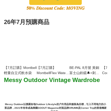
𝟓𝟎% 𝑫𝒊𝒔𝒄𝒐𝒖𝒏𝒕 𝑪𝒐𝒅𝒆: 𝑴𝑶𝑽𝑰𝑵𝑮
26年7月預購商品
【7月訂購】Montbell
【7月訂購】
BE-PAL 8月號 黃銅
【7
輕量自立式軟水袋
MontbellFlex Water
富士山鈴鐺🔔+刺繡
Conm
Pack 吸管飲水套件
行李牌
Pack-
Messy Outdoor Vintage Wardrobe
Messy Outdoor以搜羅各地Outdoor Lifestyle的户外用品和服裝為目標，引入不同地方的小
眾品牌，2021年有幸成為韓國GOOUT Magazine封面品牌ORUMM及Corner Trip的香港獨家