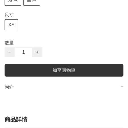
灰色
白色
尺寸
XS
數量
−
+
加至購物車
簡介
−
商品詳情