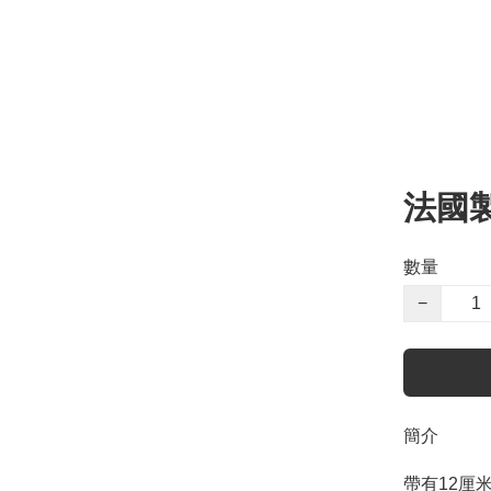
法國製
數量
−
簡介
帶有12厘