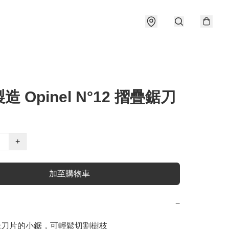
造 Opinel N°12 摺疊鋸刀
+
加至購物車
−
米刀片的小鋸，可輕鬆切割樹枝
