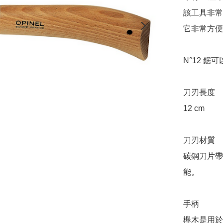
該工具非常
它非常方便
N°12 鋸
刀刃長度

12 cm

刀刃材質

碳鋼刀片帶
能。

手柄

櫸木是用於