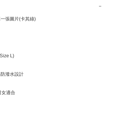
−
一張圖片(卡其綠)

ize L)

為防潑水設計

x 男女適合