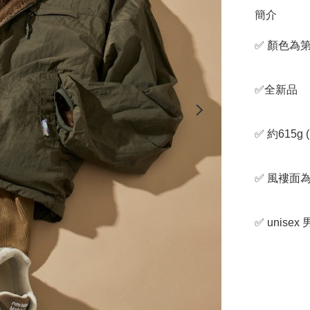
簡介
✅ 顏色為第
✅全新品

✅ 約615g (S
✅ 風褸面
✅ unise