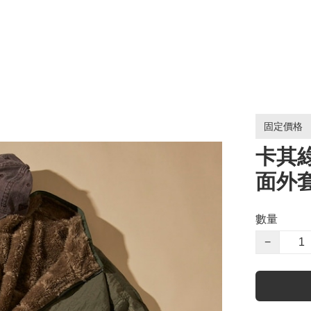
固定價格
卡其綠 
面外
數量
−